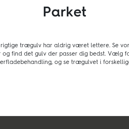
Parket
 rigtige trægulv har aldrig været lettere. Se vor
r og find det gulv der passer dig bedst. Vælg f
Følg os:
erfladebehandling, og se trægulvet i forskellig
Facebook
Instagram
Pinterest
Linkedin
Youtube