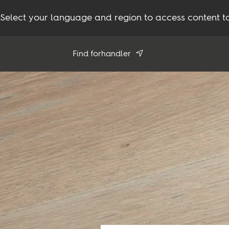
Select your language and region to access content ta
Find forhandler
Brug min position
Compare products (
0
)
Se alle forhandlere
Produkter
Inspiration