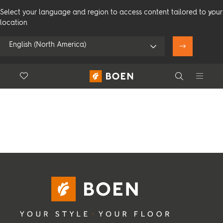
Select your language and region to access content tailored to your
location
English (North America)
故事
Floor.Wishlist
Search
使用我的位置
个人客户
专业客户
Search
查看所有经销商
产品