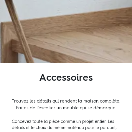
Inspiration
Durabilité
Technique
Nous suivre:
Accessoires
Facebook
Instagram
Pinterest
Linkedin
Youtube
Trouvez les détails qui rendent la maison complète.
Faites de l’escalier un meuble qui se démarque.
Concevez toute la pièce comme un projet entier. Les
détails et le choix du même matériau pour le parquet,