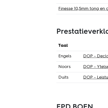
Finesse 10,5mm tong en 
Prestatieverkl
Taal
Engels
DOP - Decla
Noors
DOP - Ytels
Duits
DOP - Leist
EPD BOEN