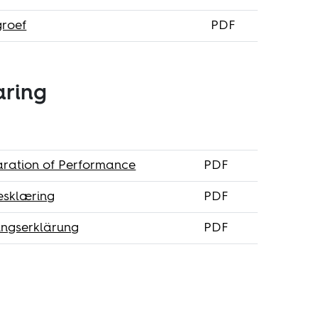
groef
PDF
aring
ration of Performance
PDF
esklæring
PDF
ungserklärung
PDF