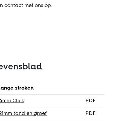
an contact met ons op.
evensblad
lange stroken
14mm Click
PDF
 21mm tand en groef
PDF