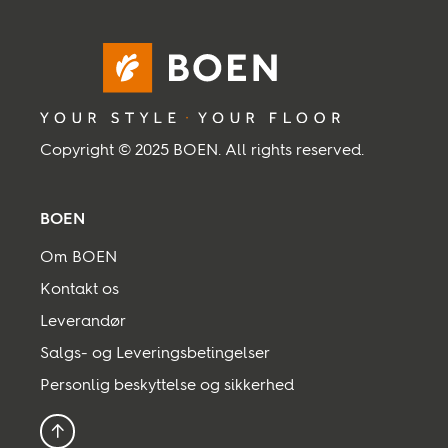
Inspiration
Bæredygtighed
Copyright © 2025 BOEN. All rights reserved.
Teknisk
BOEN
Følg os:
Om BOEN
Facebook
Instagram
Pinterest
Linkedin
Youtube
Kontakt os
Leverandør
Salgs- og Leveringsbetingelser
Personlig beskyttelse og sikkerhed
Tilbage til toppen