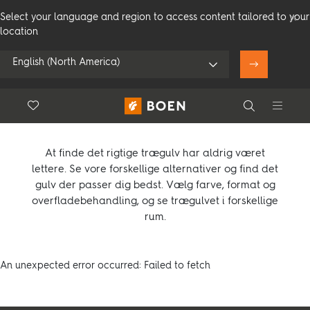
Select your language and region to access content tailored to your
location
English (North America)
Parket
Floor.Wishlist
Search
Brug min position
Compare products (
0
)
Privat
Proff
Search
At finde det rigtige trægulv har aldrig været
lettere. Se vore forskellige alternativer og find det
gulv der passer dig bedst. Vælg farve, format og
overfladebehandling, og se trægulvet i forskellige
Se alle forhandlere
rum.
An unexpected error occurred: Failed to fetch
Produkter