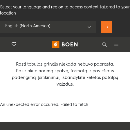
Select your language and region to access content tailored to your
location
English (North America)
Kietmedžio grindys
Floor.Wishlist
Search
Naudoti lokaciją
Compare products (
0
)
Vartotojams
Profesionalams
Search
Rasti tobulas grindis niekada nebuvo paprasta.
Pasirinkite norimą spalvą, formatą ir paviršiaus
padengimą. Įsitikinimui, išbandykite keletos patalpų
vaizdus.
Peržiūrėkite visus platintojus
An unexpected error occurred: Failed to fetch
Gaminiai