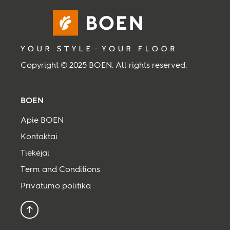
Įkvėpimui
Tvarumas
Copyright © 2025 BOEN. All rights reserved.
Tech. informacija
BOEN
Sekite mus:
Apie BOEN
Kontaktai
Facebook
Instagram
Pinterest
Linkedin
Youtube
Tiekėjai
Term and Conditions
Privatumo politika
Į viršų