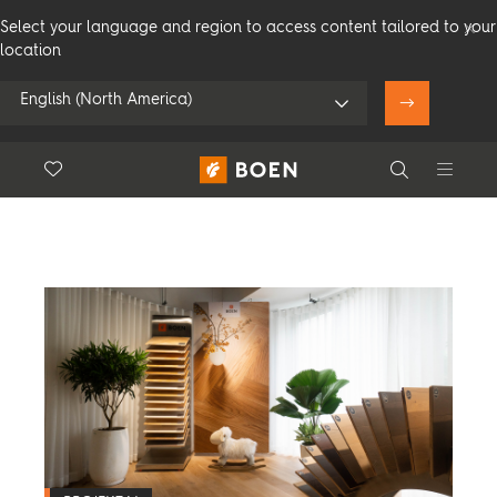
Select your language and region to access content tailored to your
location
Filter
English (North America)
Projektai
Floor.Wishlist
Search
Naudoti lokaciją
Vartotojams
Profesionalams
Search
Peržiūrėkite visus platintojus
Gaminiai