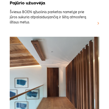
Pajūrio užuovėja
Šviesus BOEN ąžuolinis parketas namelyje prie
jūros sukuria atpalaiduojančią ir šiltą atmosferą
ištisus metus.