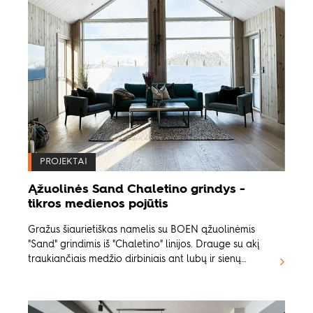
PROJEKTAI
Ąžuolinės Sand Chaletino grindys -
tikros medienos pojūtis
Gražus šiaurietiškas namelis su BOEN ąžuolinėmis
"Sand" grindimis iš "Chaletino" linijos. Drauge su akį
traukiančiais medžio dirbiniais ant lubų ir sienų
sukuriamas jauki ir žavinga atmosfera.