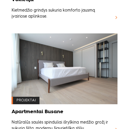
Kietmedžio grindys sukuria komforto jausmą
įvairiose aplinkose.
PROJEKTAI
Apartmentai Busane
Natūralūs saulės spinduliai išryškina medžio grožį ir
sukuria šiltą, modernų šiaurietišką stilių.