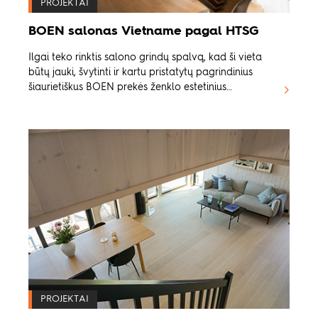
PROJEKTAI
Įkvėpimui
BOEN salonas Vietname pagal HTSG
Ilgai teko rinktis salono grindų spalvą, kad ši vieta
Tvarumas
būtų jauki, švytinti ir kartu pristatytų pagrindinius
šiaurietiškus BOEN prekės ženklo estetinius
elementus.
Tech. informacija
Sekite mus:
Facebook
Instagram
Pinterest
Linkedin
Youtube
PROJEKTAI