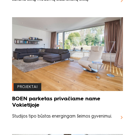
PROJEKTAI
BOEN parketas privačiame name
Vokietijoje
Studijos tipo būstas energingam šeimos gyvenimui.