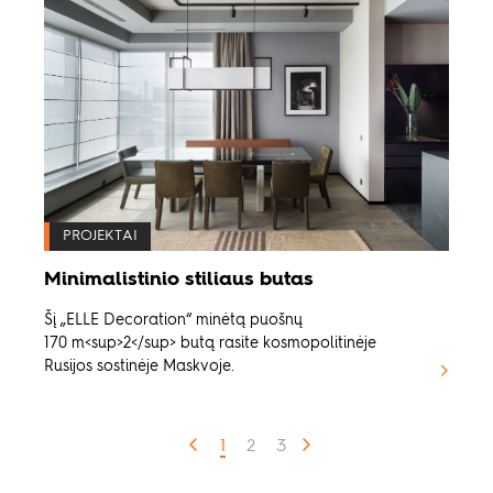
PROJEKTAI
Minimalistinio stiliaus butas
Šį „ELLE Decoration“ minėtą puošnų
170 m<sup>2</sup> butą rasite kosmopolitinėje
Rusijos sostinėje Maskvoje.
1
2
3