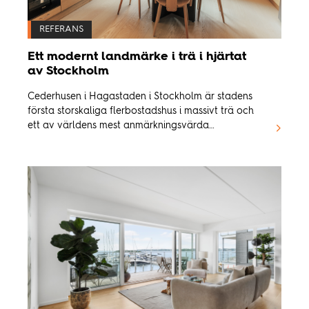
Inspiration
REFERANS
Ett modernt landmärke i trä i hjärtat
Hållbarhet
av Stockholm
Cederhusen i Hagastaden i Stockholm är stadens
Tekniskt
första storskaliga flerbostadshus i massivt trä och
ett av världens mest anmärkningsvärda
bostadsprojekt i trä.
Följ oss:
Facebook
Instagram
Pinterest
Linkedin
Youtube