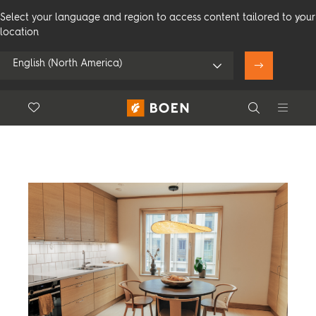
Select your language and region to access content tailored to your
location
Filter
English (North America)
Referenser
Floor.Wishlist
Search
Använd min position
Konsumenter
Proffs
Search
Se alla återförsäljare
Produkter