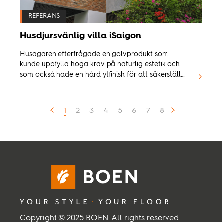
REFERANS
Husdjursvänlig villa iSaigon
Husägaren efterfrågade en golvprodukt som
kunde uppfylla höga krav på naturlig estetik och
som också hade en hård ytfinish för att säkerställa
att inga repor uppstod.
1
2
3
4
5
6
7
8
Copyright © 2025 BOEN. All rights reserved.