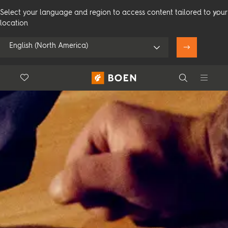
Select your language and region to access content tailored to your
location
English (North America)
Floor.Wishlist
Search
Använd min position
Konsumenter
Proffs
Search
Se alla återförsäljare
Produkter