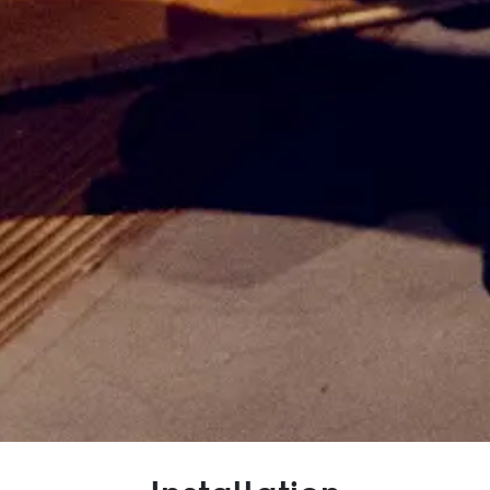
Inspiration
Hållbarhet
Tekniskt
Följ oss:
Facebook
Instagram
Pinterest
Linkedin
Youtube