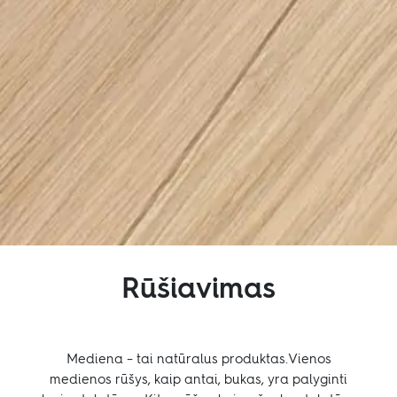
Įkvėpimui
Tvarumas
Tech. informacija
Sekite mus:
Facebook
Instagram
Pinterest
Linkedin
Youtube
Rūšiavimas
Mediena – tai natūralus produktas.Vienos
medienos rūšys, kaip antai, bukas, yra palyginti