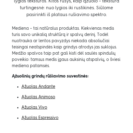
lygios tekstūros. Kitos rūšys, kaip ąžuolo – tekstūra
turtingesnė: nuo lygios iki rustikinės. Siūlome
pasirinkti iš plataus rušiavimo spektro.
Mediena – tai natūralus produktas. Kiekvienas medis
turis savo unikalią struktūrą ir spalvų derinį. Todėl
nuotrauka ar lentos pavyzdys niekada absoliučiai
teisingai neatspindės kaip grindys atrodys jas suklojus.
Medžio spalvos taip pat gali kisti dėl saulės spindulių
poveikio: tamsus medis įgaus auksinių atspalvių, o šviesi
mediena patamsės.
Ąžuolinių grindų rūšiavimo suvestinės:
Ąžuolas Andante
Ąžuolas Animoso
Ąžuolas Vivo
Ąžuolas Espressivo