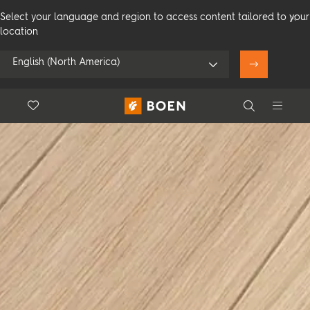
Select your language and region to access content tailored to your
location
English (North America)
Floor.Wishlist
Search
Naudoti lokaciją
Vartotojams
Profesionalams
Search
Peržiūrėkite visus platintojus
Gaminiai