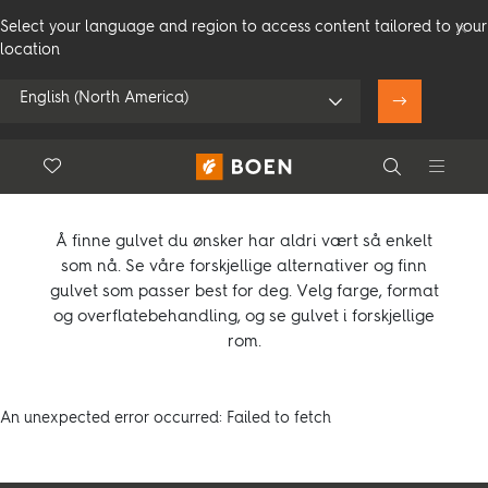
Select your language and region to access content tailored to your
location
English (North America)
Parkett
Floor.Wishlist
Search
Bruk min posisjon
Compare products (
0
)
Forbruker
Profesjonelle
Search
Å finne gulvet du ønsker har aldri vært så enkelt
som nå. Se våre forskjellige alternativer og finn
gulvet som passer best for deg. Velg farge, format
og overflatebehandling, og se gulvet i forskjellige
Se alle forhandlere
rom.
An unexpected error occurred: Failed to fetch
Produkter