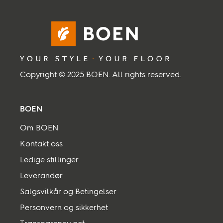
Inspirasjon
Bærekraft
Copyright © 2025 BOEN. All rights reserved.
Teknisk
BOEN
Følg oss:
Om BOEN
Facebook
Instagram
Pinterest
Linkedin
Youtube
Kontakt oss
Ledige stillinger
Leverandør
Salgsvilkår og Betingelser
Personvern og sikkerhet