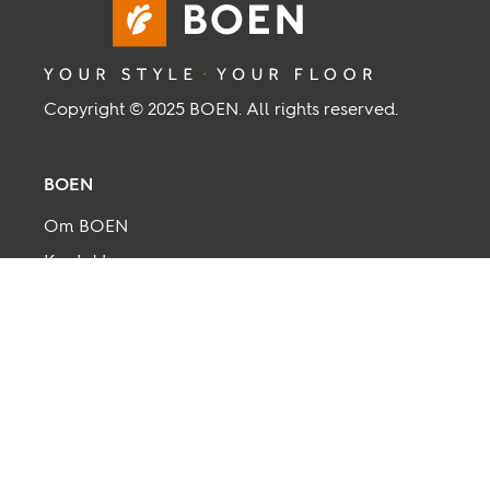
Copyright © 2025 BOEN. All rights reserved.
BOEN
Om BOEN
Kontakt oss
Ledige stillinger
Leverandør
Salgsvilkår og Betingelser
Personvern og sikkerhet
Transparency act