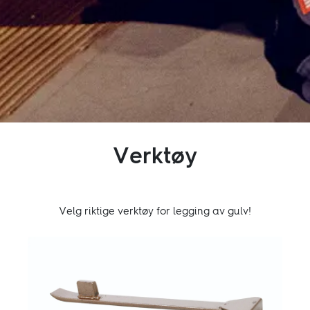
Inspirasjon
Bærekraft
Teknisk
Verktøy
Følg oss:
Facebook
Instagram
Pinterest
Linkedin
Youtube
Velg riktige verktøy for legging av gulv!