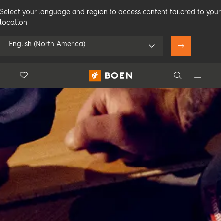
Select your language and region to access content tailored to your
location
English (North America)
Floor.Wishlist
Search
Bruk min posisjon
Forbruker
Profesjonelle
Search
Se alle forhandlere
Produkter