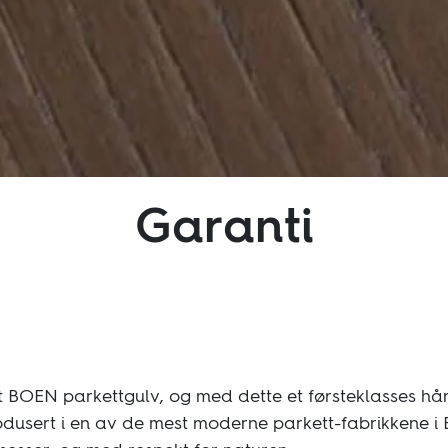
Følg oss:
Garanti
Facebook
Instagram
Pinterest
Linkedin
Youtube
t BOEN parkettgulv, og med dette et førsteklasses h
rodusert i en av de mest moderne parkett-fabrikkene i