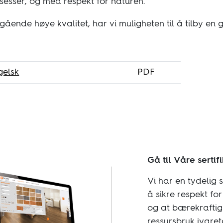
sesser, og med respekt for naturen.
ende høye kvalitet, har vi muligheten til å tilby en g
gelsk
PDF
Gå til Våre sertif
Vi har en tydelig s
å sikre respekt for
og at bærekraftig
ressursbruk ivaret