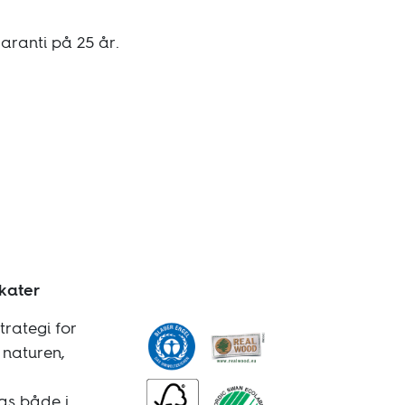
aranti på 25 år.
ikater
trategi for
 naturen,
as både i