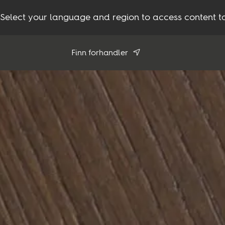
Select your language and region to access content ta
Finn forhandler
Bruk min posisjon
Se alle forhandlere
Produkter
Inspirasjon