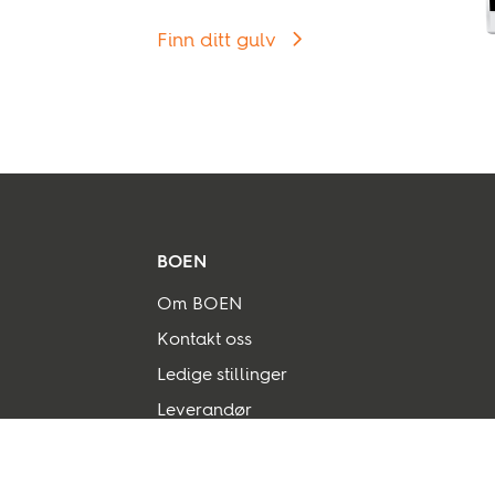
Finn ditt gulv
BOEN
Om BOEN
Kontakt oss
Ledige stillinger
Leverandør
Salgsvilkår og Betingelser
Personvern og sikkerhet