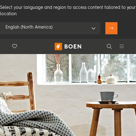
Select your language and region to access content tailored to your
location
English (North America)
Floor.Wishlist
Search
Bruk min posisjon
Forbruker
Profesjonelle
Search
Se alle forhandlere
Produkter