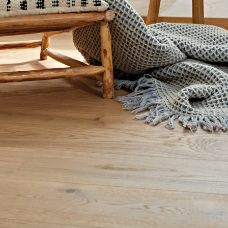
Inspirasjon
Bærekraft
Teknisk
Følg oss:
Facebook
Instagram
Pinterest
Linkedin
Youtube