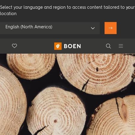
Select your language and region to access content tailored to your
location
English (North America)
Floor.Wishlist
Search
Bruk min posisjon
Forbruker
Profesjonelle
Search
Se alle forhandlere
Produkter