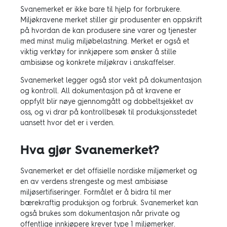
Svanemerket er ikke bare til hjelp for forbrukere.
Miljøkravene merket stiller gir produsenter en oppskrift
på hvordan de kan produsere sine varer og tjenester
med minst mulig miljøbelastning. Merket er også et
viktig verktøy for innkjøpere som ønsker å stille
ambisiøse og konkrete miljøkrav i anskaffelser.
Svanemerket legger også stor vekt på dokumentasjon
og kontroll. All dokumentasjon på at kravene er
oppfylt blir nøye gjennomgått og dobbeltsjekket av
oss, og vi drar på kontrollbesøk til produksjonsstedet
uansett hvor det er i verden.
Hva gjør Svanemerket?
Svanemerket er det offisielle nordiske miljømerket og
en av verdens strengeste og mest ambisiøse
miljøsertifiseringer. Formålet er å bidra til mer
bærekraftig produksjon og forbruk. Svanemerket kan
også brukes som dokumentasjon når private og
offentlige innkjøpere krever type 1 miljømerker.