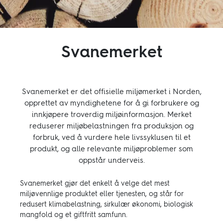
Inspirasjon
Bærekraft
Svanemerket
Teknisk
Svanemerket er det offisielle miljømerket i Norden,
opprettet av myndighetene for å gi forbrukere og
Følg oss:
innkjøpere troverdig miljøinformasjon. Merket
reduserer miljøbelastningen fra produksjon og
Facebook
Instagram
Pinterest
Linkedin
Youtube
forbruk, ved å vurdere hele livssyklusen til et
produkt, og alle relevante miljøproblemer som
oppstår underveis.
Svanemerket gjør det enkelt å velge det mest
miljøvennlige produktet eller tjenesten, og står for
redusert klimabelastning, sirkulær økonomi, biologisk
mangfold og et giftfritt samfunn.