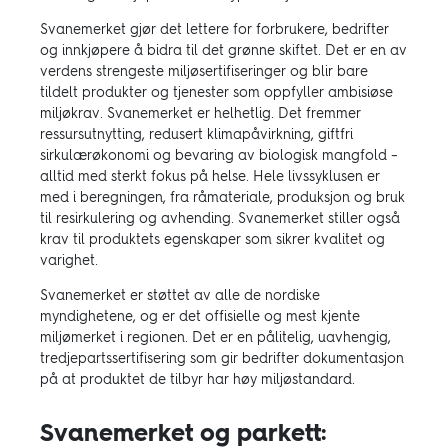
Svanemerket gjør det lettere for forbrukere, bedrifter
og innkjøpere å bidra til det grønne skiftet. Det er en av
verdens strengeste miljøsertifiseringer og blir bare
tildelt produkter og tjenester som oppfyller ambisiøse
miljøkrav. Svanemerket er helhetlig. Det fremmer
ressursutnytting, redusert klimapåvirkning, giftfri
sirkulærøkonomi og bevaring av biologisk mangfold –
alltid med sterkt fokus på helse. Hele livssyklusen er
med i beregningen, fra råmateriale, produksjon og bruk
til resirkulering og avhending. Svanemerket stiller også
krav til produktets egenskaper som sikrer kvalitet og
varighet.
Svanemerket er støttet av alle de nordiske
myndighetene, og er det offisielle og mest kjente
miljømerket i regionen. Det er en pålitelig, uavhengig,
tredjepartssertifisering som gir bedrifter dokumentasjon
på at produktet de tilbyr har høy miljøstandard.
Svanemerket og parkett: