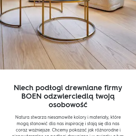
Inspiracje
Zrównoważony rozwój
Technical
Dołącz do nas:
Facebook
Instagram
Pinterest
Linkedin
Youtube
Niech podłogi drewniane firmy
BOEN odzwierciedlą twoją
osobowość
Natura stwarza niesamowite kolory i materiały, które
mogą stanowić dla nas inspirację i stają się dla nas
coraz ważniejsze. Chcemy pokazać jak różnorodne i