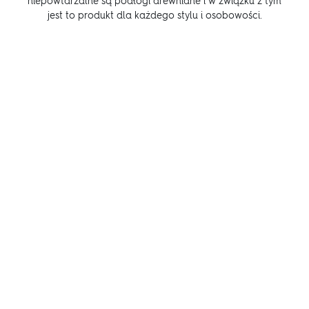
niepowtarzalne są podłogi drewniane i w związku z tym
jest to produkt dla każdego stylu i osobowości.