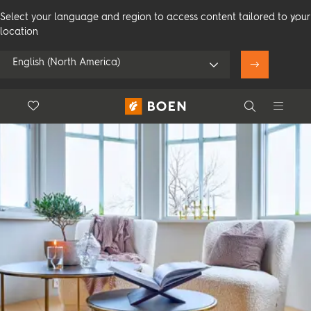
Select your language and region to access content tailored to your
location
English (North America)
Floor.Wishlist
Search
Użyj mojej pozycji
Consumer
Professional
Search
Zobacz wszystkich sprzedawców
Produkty