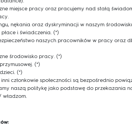
 balance).
ne miejsce pracy oraz pracujemy nad stałą świado
acy.
ngu, nękania oraz dyskryminacji w naszym środowisku
łace i świadczenia. (*)
bezpieczeństwo naszych pracowników w pracy oraz d
ne środowisko pracy. (*)
przymusowej. (*)
zieci. (*)
 inni członkowie społeczności są bezpośrednio powią
tamy naszą politykę jako podstawę do przekazania 
 / władzom.
ów: