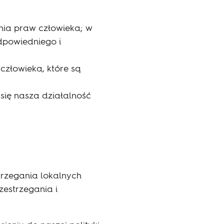
nia praw człowieka; w
dpowiedniego i
złowieka, które są
się nasza działalność
trzegania lokalnych
estrzegania i