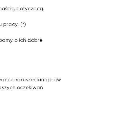
mością dotyczącą
 pracy. (*)
bamy o ich dobre
zani z naruszeniami praw
naszych oczekiwań