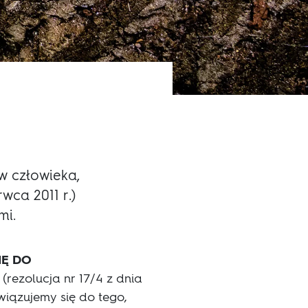
w człowieka,
wca 2011 r.)
mi.
IĘ DO
rezolucja nr 17/4 z dnia
wiązujemy się do tego,