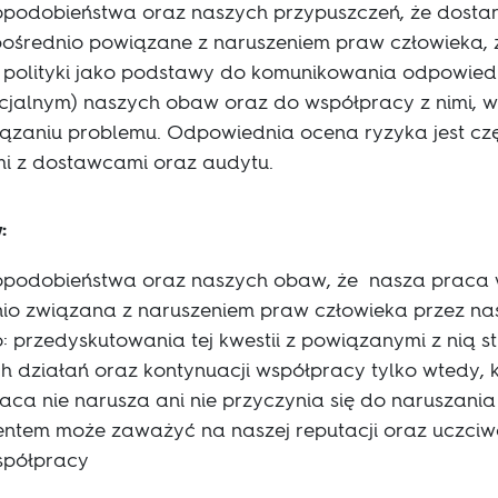
odobieństwa oraz naszych przypuszczeń, że dostar
pośrednio powiązane z naruszeniem praw człowieka, 
j polityki jako podstawy do komunikowania odpowi
jalnym) naszych obaw oraz do współpracy z nimi, w c
ązaniu problemu. Odpowiednia ocena ryzyka jest cz
mi z dostawcami oraz audytu.
w:
odobieństwa oraz naszych obaw, że nasza praca w
io związana z naruszeniem praw człowieka przez nas
: przedyskutowania tej kwestii z powiązanymi z nią s
h działań oraz kontynuacji współpracy tylko wtedy, 
aca nie narusza ani nie przyczynia się do naruszani
ientem może zaważyć na naszej reputacji oraz uczciw
współpracy