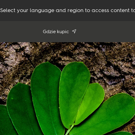
Select your language and region to access content ta
Gdzie kupic
Użyj mojej pozycji
Zobacz wszystkich sprzedawców
Produkty
Inspiracje