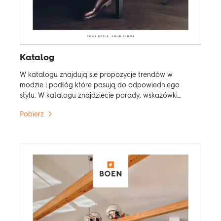
Katalog
W katalogu znajdują sie propozycje trendów w
modzie i podłóg które pasują do odpowiedniego
stylu. W katalogu znajdziecie porady, wskazówki
dotyczące materiałów wykończeniowych, mebli i
Pobierz
innych elementów mieszkania.