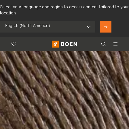
Select your language and region to access content tailored to your
location
English (North America)
Floor.Wishlist
Search
Użyj mojej pozycji
Consumer
Professional
Search
Zobacz wszystkich sprzedawców
Produkty