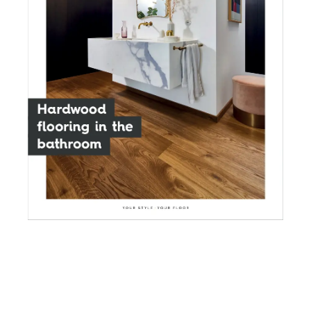
Katalog
W katalogu znajdują sie propozycje trendów w
modzie i podłóg które pasują do odpowiedniego
stylu. W katalogu znajdziecie porady, wskazówki
dotyczące materiałów wykończeniowych, mebli i