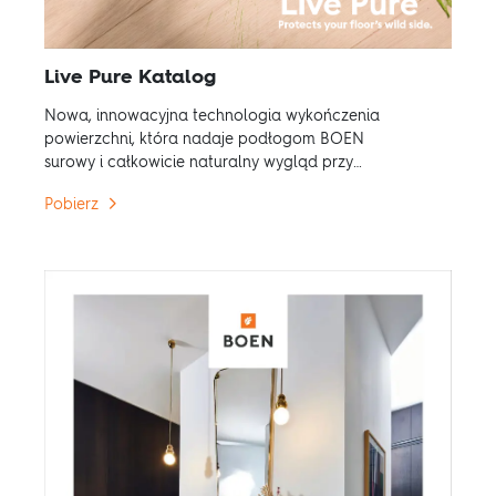
Live Pure Katalog
Nowa, innowacyjna technologia wykończenia
powierzchni, która nadaje podłogom BOEN
surowy i całkowicie naturalny wygląd przy
jednoczesnym zachowaniu naturalnego koloru
Pobierz
drewna w miarę upływu czasu.