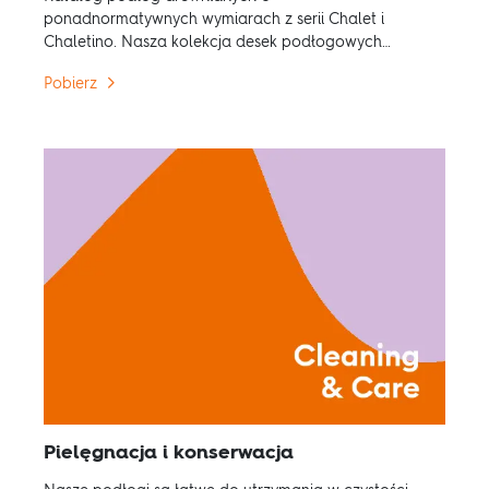
ponadnormatywnych wymiarach z serii Chalet i
Chaletino. Nasza kolekcja desek podłogowych
obejmuje szersze (do prawie 40 cm) i dłuższe (do 4
Pobierz
metrów bieżących) niż większość oferowanych
tego typu na rynku. Każde pomieszczenie z
podłogą Chalet lub Chaletino jest unikalne i
niepowtarzalne.
Pielęgnacja i konserwacja