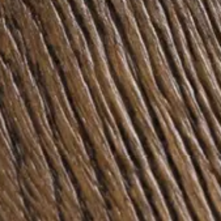
Inspiracje
Zrównoważony rozwój
Technical
Dołącz do nas:
Facebook
Instagram
Pinterest
Linkedin
Youtube