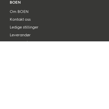
BOEN
Om BOEN
Kontakt oss
Ledige stillinger
Leverandør
Salgsvilkår og Betingelser
Personvern og sikkerhet
Transparency act
Tilbake til toppen
Følg oss