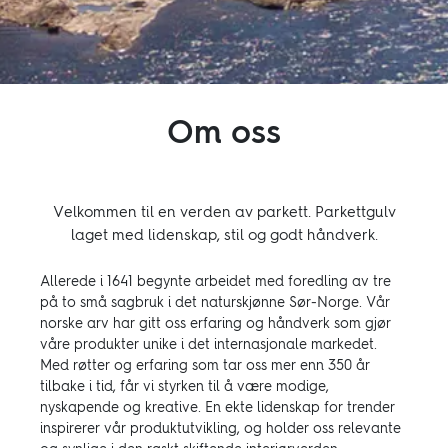
Inspirasjon
Bærekraft
Om oss
Teknisk
Velkommen til en verden av parkett. Parkettgulv
Følg oss:
laget med lidenskap, stil og godt håndverk.
Facebook
Instagram
Pinterest
Linkedin
Youtube
Allerede i 1641 begynte arbeidet med foredling av tre
på to små sagbruk i det naturskjønne Sør-Norge. Vår
norske arv har gitt oss erfaring og håndverk som gjør
våre produkter unike i det internasjonale markedet.
Med røtter og erfaring som tar oss mer enn 350 år
tilbake i tid, får vi styrken til å være modige,
nyskapende og kreative. En ekte lidenskap for trender
inspirerer vår produktutvikling, og holder oss relevante