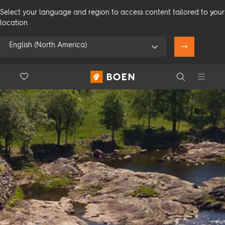
Select your language and region to access content tailored to your
location
English (North America)
Floor.Wishlist
Search
Bruk min posisjon
Forbruker
Profesjonelle
Search
Se alle forhandlere
Produkter