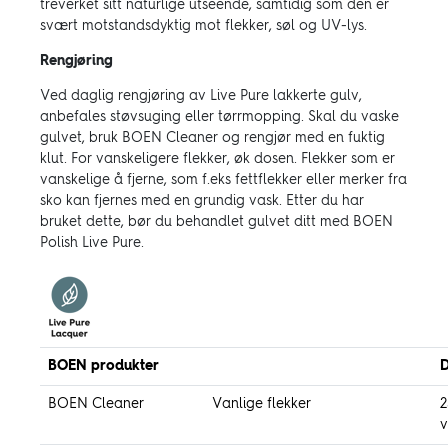
treverket sitt naturlige utseende, samtidig som den er
svært motstandsdyktig mot flekker, søl og UV-lys.
Rengjøring
Ved daglig rengjøring av Live Pure lakkerte gulv,
anbefales støvsuging eller tørrmopping. Skal du vaske
gulvet, bruk BOEN Cleaner og rengjør med en fuktig
klut. For vanskeligere flekker, øk dosen. Flekker som er
vanskelige å fjerne, som f.eks fettflekker eller merker fra
sko kan fjernes med en grundig vask. Etter du har
bruket dette, bør du behandlet gulvet ditt med BOEN
Polish Live Pure.
BOEN produkter
D
BOEN Cleaner
Vanlige flekker
2