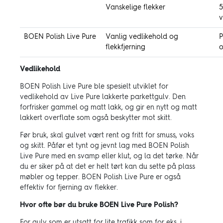
Vanskelige flekker
5
BOEN Polish Live Pure
Vanlig vedlikehold og
P
flekkfjerning
o
Vedlikehold
BOEN Polish Live Pure ble spesielt utviklet for
vedlikehold av Live Pure lakkerte parkettgulv. Den
forfrisker gammel og matt lakk, og gir en nytt og matt
lakkert overflate som også beskytter mot skitt.
Før bruk, skal gulvet vært rent og fritt for smuss, voks
og skitt. Påfør et tynt og jevnt lag med BOEN Polish
Live Pure med en svamp eller klut, og la det tørke. Når
du er siker på at det er helt tørt kan du sette på plass
møbler og tepper. BOEN Polish Live Pure er også
effektiv for fjerning av flekker.
Hvor ofte bør du bruke BOEN Live Pure Polish?
For gulv som er utsatt for lite trafikk som for eks. i