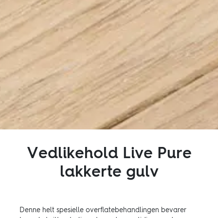
Inspirasjon
Bærekraft
Teknisk
Følg oss:
Facebook
Instagram
Pinterest
Linkedin
Youtube
Vedlikehold Live Pure
lakkerte gulv
Denne helt spesielle overﬂatebehandlingen bevarer