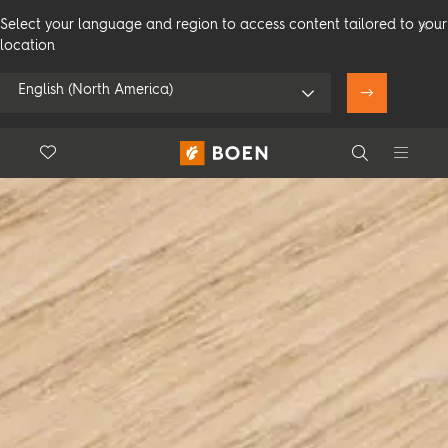
Select your language and region to access content tailored to your
location
English (North America)
Floor.Wishlist
Search
Bruk min posisjon
Forbruker
Profesjonelle
Search
Se alle forhandlere
Produkter