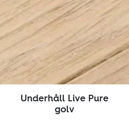
Inspiration
Hållbarhet
Tekniskt
Följ oss:
Facebook
Instagram
Pinterest
Linkedin
Youtube
Underhåll Live Pure
golv