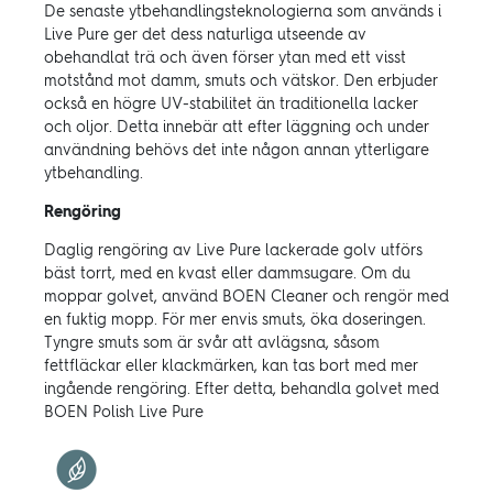
De senaste ytbehandlingsteknologierna som används i
Live Pure ger det dess naturliga utseende av
obehandlat trä och även förser ytan med ett visst
motstånd mot damm, smuts och vätskor. Den erbjuder
också en högre UV-stabilitet än traditionella lacker
och oljor. Detta innebär att efter läggning och under
användning behövs det inte någon annan ytterligare
ytbehandling.
Rengöring
Daglig rengöring av Live Pure lackerade golv utförs
bäst torrt, med en kvast eller dammsugare. Om du
moppar golvet, använd BOEN Cleaner och rengör med
en fuktig mopp. För mer envis smuts, öka doseringen.
Tyngre smuts som är svår att avlägsna, såsom
fettfläckar eller klackmärken, kan tas bort med mer
ingående rengöring. Efter detta, behandla golvet med
BOEN Polish Live Pure