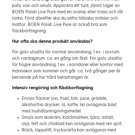
puts, vax och smuts. Applicera ett tunt, jämnt lager av
BOEN Polish Live Pure med en svamp eller trasa och låt
torka. Först därefter ska du sätta tillbaka möbler och
mattor. BOEN Polish Live Pure är också bra som
fläckborttagning.
Hur ofta ska denna produkt användas?
För golv utsatta för normal användning, t.ex. i sovrum
och vardagsrum: ca. en gång om året. För golv utsatta
för högre användning, t.ex. i korridorer eller kontor med
människor som kommer och går: ca. två gånger per år
beroende på hur hård belastningen är.
Intensiv rengöring och fläckborttagning
Envisa fläckar (vin, frukt, bär, juice, grädde,
alkoholfria drycker, öl, kaffe, te) avlägsnas bäst
med hushållsrengöringsmedel
Smuts som skokräm, klackmärken, tjära, asfalt,
olja, fett och choklad kan avlägsnas med ren sprit
Bläck, läppstift, trycksvärta kan avlägsnas med