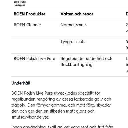
BOEN Produkter
Vatten och repor
D
BOEN Cleaner
Normal smuts
2
v
Tyngre smuts
5
5
BOEN Polish Live Pure
Regelbundet underhåll och
L
fläckborttagning
t
l
Underhåll
BOEN Polish Live Pure utvecklades speciellt för
regelbunden rengöring av dessa lackerade golv och
trägolv. Den förnyar gammal och matt färg, skyddar
den och ger den en silkeslen matt glans och
smutsavvisande yta.
Innan användning, skall golvet vara rent och fritt från