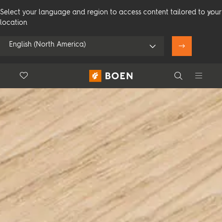
Select your language and region to access content tailored to your
location
English (North America)
Floor.Wishlist
Search
Använd min position
Konsumenter
Proffs
Search
Se alla återförsäljare
Produkter