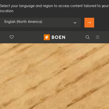
Select your language and region to access content tailored to your
location
English (North America)
Floor.Wishlist
Search
Bruk min posisjon
Forbruker
Profesjonelle
Search
Se alle forhandlere
Produkter