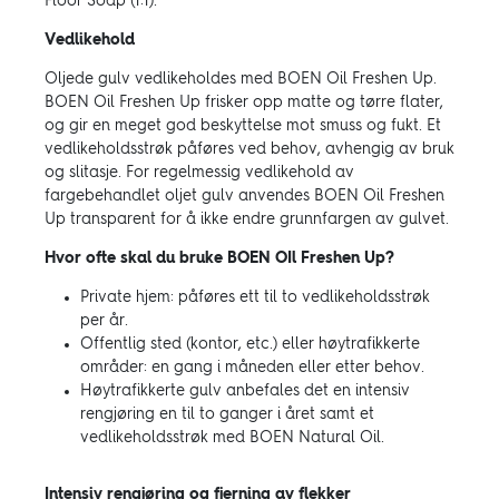
Floor Soap (1:1).
Vedlikehold
Oljede gulv vedlikeholdes med BOEN Oil Freshen Up.
BOEN Oil Freshen Up frisker opp matte og tørre flater,
og gir en meget god beskyttelse mot smuss og fukt. Et
vedlikeholdsstrøk påføres ved behov, avhengig av bruk
og slitasje. For regelmessig vedlikehold av
fargebehandlet oljet gulv anvendes BOEN Oil Freshen
Up transparent for å ikke endre grunnfargen av gulvet.
Hvor ofte skal du bruke BOEN OIl Freshen Up?
Private hjem: påføres ett til to vedlikeholdsstrøk
per år.
Offentlig sted (kontor, etc.) eller høytrafikkerte
områder: en gang i måneden eller etter behov.
Høytrafikkerte gulv anbefales det en intensiv
rengjøring en til to ganger i året samt et
vedlikeholdsstrøk med BOEN Natural Oil.
Intensiv rengjøring og fjerning av flekker