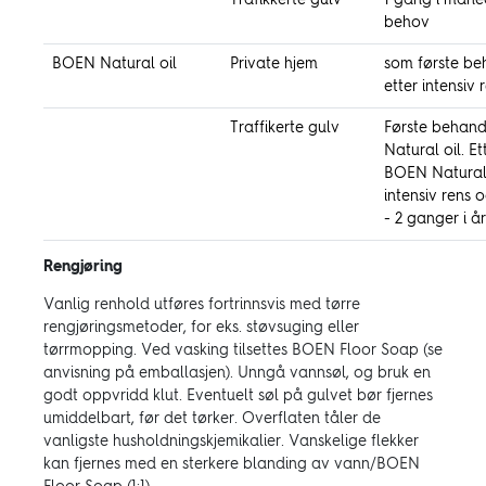
Trafikkerte gulv
1 gang i måned
behov
BOEN Natural oil
Private hjem
som første beh
etter intensiv 
Traffikerte gulv
Første behand
Natural oil. E
BOEN Natural
intensiv rens o
- 2 ganger i å
Rengjøring
Vanlig renhold utføres fortrinnsvis med tørre
rengjøringsmetoder, for eks. støvsuging eller
tørrmopping. Ved vasking tilsettes BOEN Floor Soap (se
anvisning på emballasjen). Unngå vannsøl, og bruk en
godt oppvridd klut. Eventuelt søl på gulvet bør fjernes
umiddelbart, før det tørker. Overflaten tåler de
vanligste husholdningskjemikalier. Vanskelige flekker
kan fjernes med en sterkere blanding av vann/BOEN