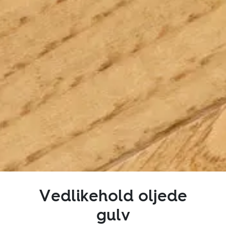
Inspirasjon
Bærekraft
Teknisk
Følg oss:
Facebook
Instagram
Pinterest
Linkedin
Youtube
Vedlikehold oljede
gulv