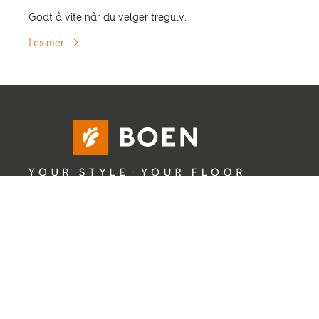
Godt å vite når du velger tregulv.
Les mer
Copyright © 2025 BOEN. All rights reserved.
BOEN
Om BOEN
Kontakt oss
Ledige stillinger