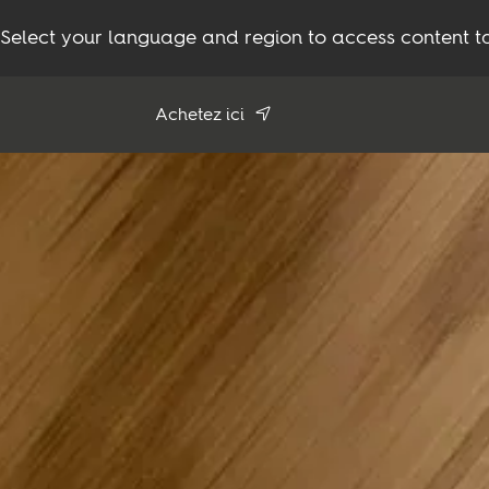
Select your language and region to access content ta
Achetez ici
Utiliser ma
position
Voir tous les revendeurs
Produits
Inspiration