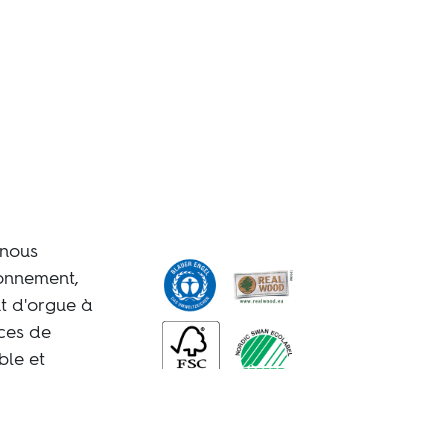
 nous
ronnement,
nt d'orgue à
rces de
ble et