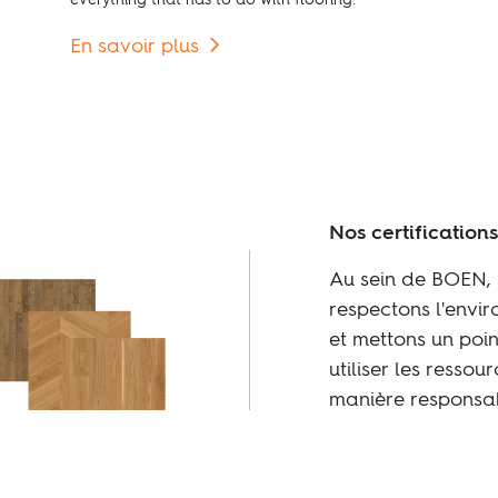
everything that has to do with flooring.
En savoir plus
Nos certifications
Au sein de BOEN,
respectons l'envi
et mettons un poi
utiliser les ressou
manière responsa
durable.
En savoir plus