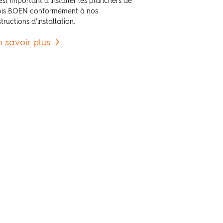
 est important d'installer les planchers de
is BOEN conformément à nos
structions d'installation.
n savoir plus