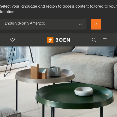
Select your language and region to access content tailored to your
location
English (North America)
Floor.Wishlist
Search
Mijn locatie gebruiken
Consument
Professioneel
Search
Bekijk alle dealers
Vloeren