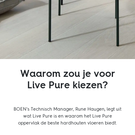
Inspiratie
Duurzaamheid
Technisch
Follow us:
Waarom zou je voor
Facebook
Instagram
Pinterest
Linkedin
Youtube
Live Pure kiezen?
BOEN's Technisch Manager, Rune Haugen, legt uit
wat Live Pure is en waarom het Live Pure
oppervlak de beste hardhouten vloeren biedt.