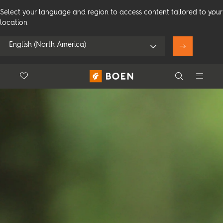
Select your language and region to access content tailored to your
location
English (North America)
Floor.Wishlist
Search
Brug min position
Privat
Proff
Search
Se alle forhandlere
Produkter