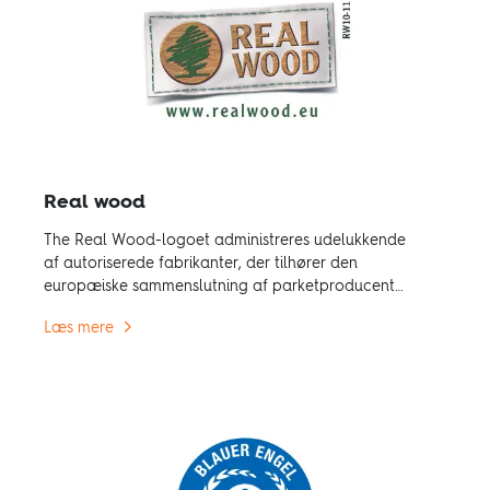
Real wood
The Real Wood-logoet administreres udelukkende
af autoriserede fabrikanter, der tilhører den
europæiske sammenslutning af parketproducenter
FEP. Det er mange fordele ved at anvende træ
Læs mere
som råstof; bl.a. kræves der mindre energi til
forarbejdningen end for andre materialer.