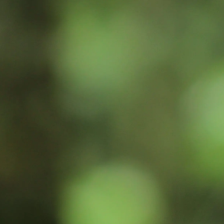
Inspiration
Bæredygtighed
Teknisk
Følg os:
Facebook
Instagram
Pinterest
Linkedin
Youtube