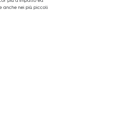
cor più d’impatto ed
 anche nei più piccoli
roverete i
ardanti il
t.
re