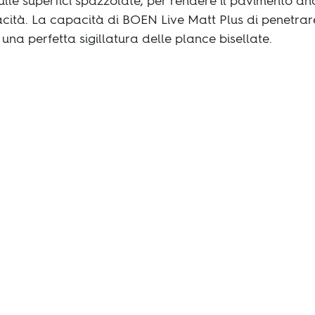
lle superfici spazzolate, per rendere il pavimento an
ità. La capacità di BOEN Live Matt Plus di penetrare
una perfetta sigillatura delle plance bisellate.
Vai a consigli e
suggerimenti
In questo spazio t
nostri consigli rigu
mondo del parque
Continua a legge