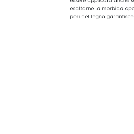
essere applicata anche su
esaltarne la morbida opac
pori del legno garantisce 
Vai a prodotti
Trovare il parquet giusto per
te non è mai stato così
sempice.
Trova il tuo pavimento