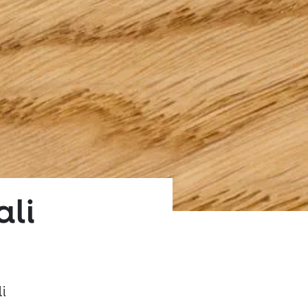
ali
i