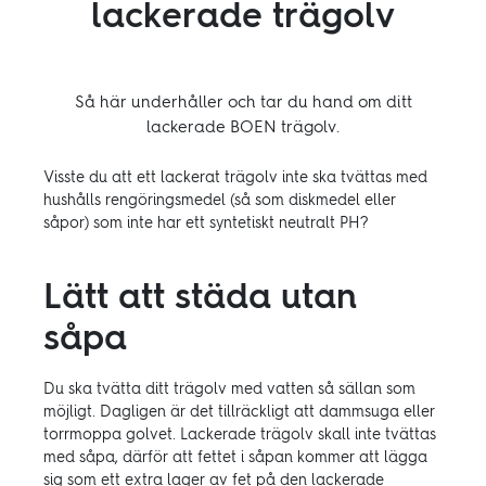
lackerade trägolv
Inspiration
Hållbarhet
Så här underhåller och tar du hand om ditt
lackerade BOEN trägolv.
Tekniskt
Visste du att ett lackerat trägolv inte ska tvättas med
hushålls rengöringsmedel (så som diskmedel eller
såpor) som inte har ett syntetiskt neutralt PH?
Följ oss:
Lätt att städa utan
Facebook
Instagram
Pinterest
Linkedin
Youtube
såpa
Du ska tvätta ditt trägolv med vatten så sällan som
möjligt. Dagligen är det tillräckligt att dammsuga eller
torrmoppa golvet. Lackerade trägolv skall inte tvättas
med såpa, därför att fettet i såpan kommer att lägga
sig som ett extra lager av fet på den lackerade