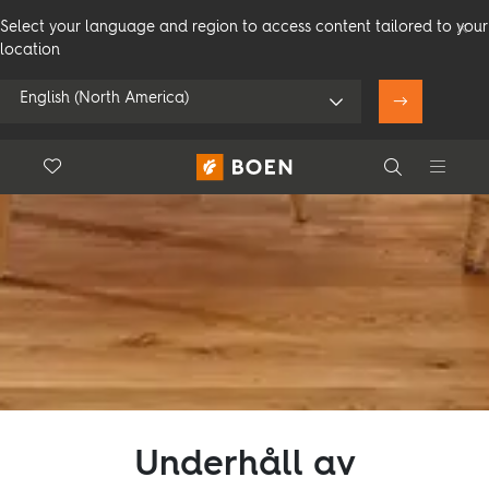
Select your language and region to access content tailored to your
location
English (North America)
Floor.Wishlist
Search
Använd min position
Konsumenter
Proffs
Search
Se alla återförsäljare
Produkter
Underhåll av