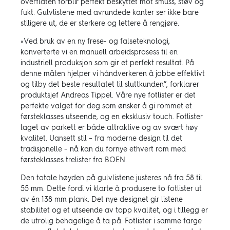
overflaten forblir perfekt beskyttet mot smuss, støv og
fukt. Gulvlistene med avrundede kanter ser ikke bare
stiligere ut, de er sterkere og lettere å rengjøre.
«Ved bruk av en ny frese- og falseteknologi,
konverterte vi en manuell arbeidsprosess til en
industriell produksjon som gir et perfekt resultat. På
denne måten hjelper vi håndverkeren å jobbe effektivt
og tilby det beste resultatet til sluttkunden”, forklarer
produktsjef Andreas Tippel. Våre nye fotlister er det
perfekte valget for deg som ønsker å gi rommet et
førsteklasses utseende, og en eksklusiv touch. Fotlister
laget av parkett er både attraktive og av svært høy
kvalitet. Uansett stil – fra moderne design til det
tradisjonelle – nå kan du fornye ethvert rom med
førsteklasses trelister fra BOEN.
Den totale høyden på gulvlistene justeres nå fra 58 til
55 mm. Dette fordi vi klarte å produsere to fotlister ut
av én 138 mm plank. Det nye designet gir listene
stabilitet og et utseende av topp kvalitet, og i tillegg er
de utrolig behagelige å ta på. Fotlister i samme farge