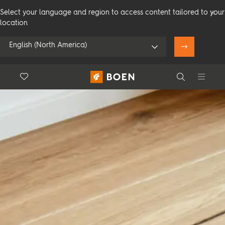
Select your language and region to access content tailored to your
location
English (North America)
Floor.Wishlist
Search
Bruk min posisjon
Forbruker
Profesjonelle
Search
Se alle forhandlere
Produkter