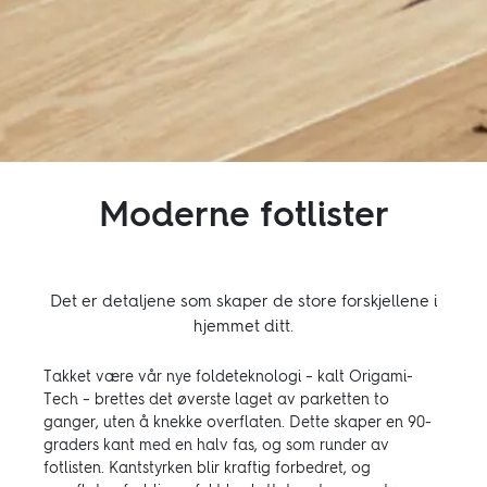
Inspirasjon
Bærekraft
Teknisk
Moderne fotlister
Følg oss:
Facebook
Instagram
Pinterest
Linkedin
Youtube
Det er detaljene som skaper de store forskjellene i
hjemmet ditt.
Takket være vår nye foldeteknologi – kalt Origami-
Tech – brettes det øverste laget av parketten to
ganger, uten å knekke overflaten. Dette skaper en 90-
graders kant med en halv fas, og som runder av
fotlisten. Kantstyrken blir kraftig forbedret, og