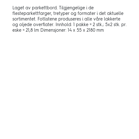
Laget av parkettbord. Tilgjengelige i de
flesteparkettfarger, tretyper og formater i det aktuelle
sortimentet. Fotlistene produseres i alle våre lakkerte
og oljede overﬂater. Innhold: 1 pakke = 2 stk.; 5x2 stk. pr.
eske = 21,8 lm Dimensjoner: 14 x 55 x 2180 mm