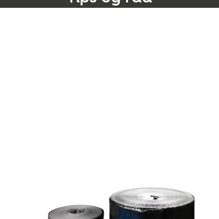
Velkommen til vår tips- og triks-side, hvor du finner
verdifull informasjon og råd om parkett.
Som en ledende produsent av høykvalitetsparkett
ønsker vi ikke bare å tilby deg produkter av ypperste
kvalitet, men også å dele vår ekspertise med deg. Våre
tekniske eksperter, med mange års erfaring, står klare til
å hjelpe deg med alt fra valg og legging til vedlikehold
av ditt perfekte parkettgulv.