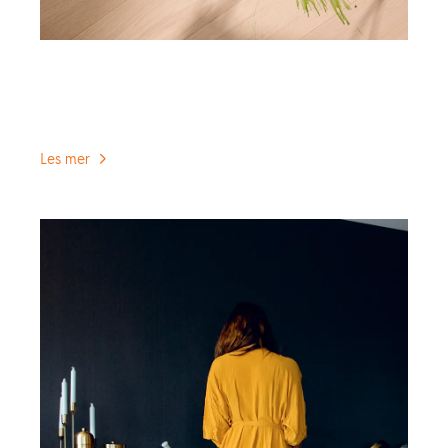
Hvorfor velge Live Pure?
Beskyttelsen er nesten usynlig, men solid og
slitesterk. For gulv som skal tåle (nesten) alt.
Les mer