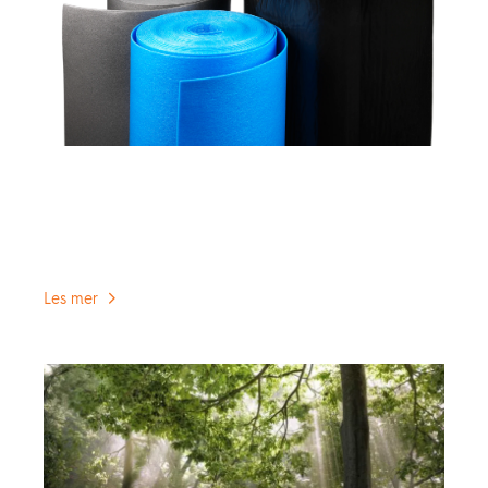
Velg riktig parkettunderlag
Parkettunderlag med høy densitet reduserer
bevegelser og fare for knirking i gulvet, i tillegg er
lydegenskapene svært gode.
Les mer