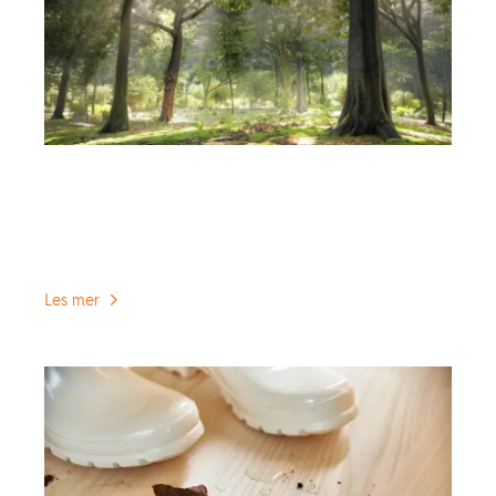
Visste du at?
Når du kjøper parkett fra BOEN, så kjøper du et
produkt laget av bærekraftige materialer. Et
produkt som er laget av ekte tre, hvor hvert bord
er unikt.
Les mer