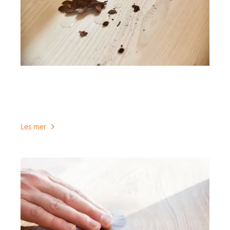
Vedlikehold av lakkert parkett
Visste du at lakkert parkett ikke skal vaskes med
grønnsåpe?
Les mer