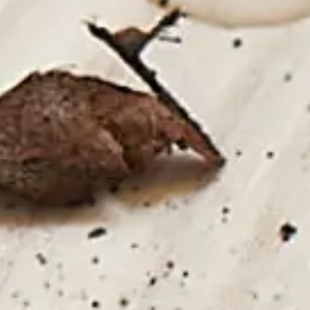
Inspirasjon
Bærekraft
Teknisk
Følg oss:
Facebook
Instagram
Pinterest
Linkedin
Youtube