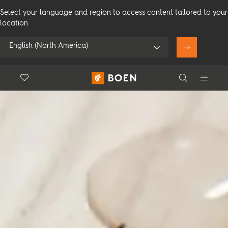
Select your language and region to access content tailored to your
location
English (North America)
Floor.Wishlist
Search
Bruk min posisjon
Forbruker
Profesjonelle
Search
Se alle forhandlere
Produkter