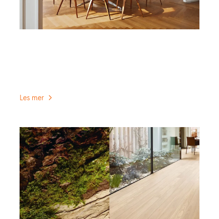
Parkett eller laminat?
Valget er ditt, men det er noen grunner til at Rune,
BOENs tekniske sjef, synes BOEN parkett er et godt
valg.
Les mer