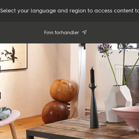
Select your language and region to access content ta
Finn forhandler
Bruk min posisjon
Se alle forhandlere
Produkter
Inspirasjon